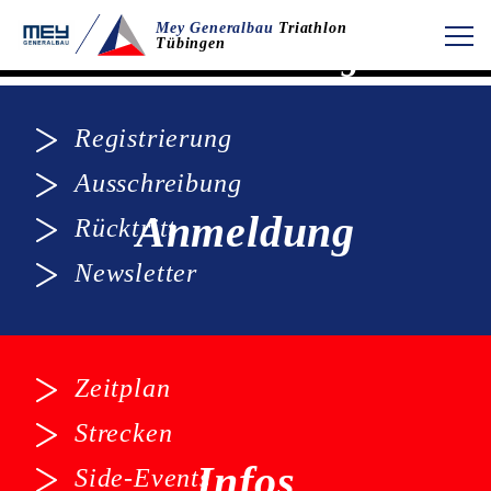
Mey Generalbau
Mey Generalbau
Triathlon
Tübingen
Triathlon Tübingen
Registrierung
Ausschreibung
Anmeldung
Rücktritt
Newsletter
Zeitplan
Strecken
Infos
Side-Events